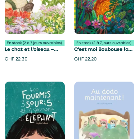
En stock (2 à 7 jours ouvrables)
En stock (2 à 7 jours ouvrables)
Le chat et l’oiseau –
C’est moi Boubouse la
Hiroshi Tateno et Mami
plus forte – Peggy Nille
CHF
22.30
CHF
22.20
Nakano