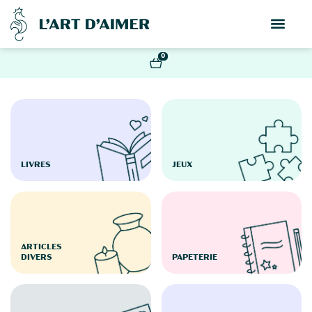
0
LIVRES
JEUX
ARTICLES
DIVERS
PAPETERIE