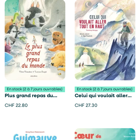
En stock (2 à 7 jours ouvrables)
En stock (2 à 7 jours ouvrables)
Plus grand repas du
Celui qui voulait aller
monde – Dario
tout en haut – Alexis
CHF
22.80
CHF
27.30
Pomodoro
Jenni et Olga Ptashnik