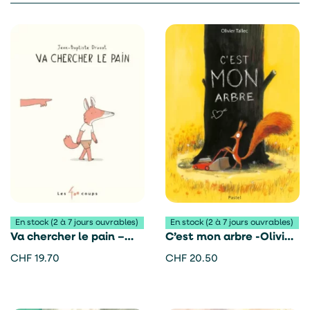
En stock (2 à 7 jours ouvrables)
En stock (2 à 7 jours ouvrables)
Va chercher le pain –
C’est mon arbre -Olivier
Jean-Baptiste Drouot
Tallec
CHF
19.70
CHF
20.50