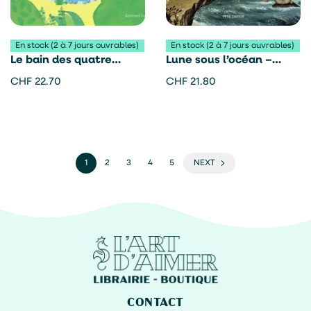
En stock (2 à 7 jours ouvrables)
En stock (2 à 7 jours ouvrables)
Le bain des quatre
Lune sous l’océan –
saisons – Kim Hyojeong
Sandra Dieckmann
CHF
22.70
CHF
21.80
1
2
3
4
5
NEXT
CONTACT