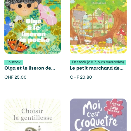
En stock
En stock (2 à 7 jours ouvrables)
Olga et le liseron de
Le petit marchand de
poche – Julie Rouanne
pluie et de beau temps
CHF
25.00
CHF
20.80
et Marina Philippart
– Thomas Lee