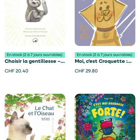
En stock (2 à 7 jours ouvrables)
En stock (2 à 7 jours ouvrables)
Choisir la gentillesse –
Moi, c’est Croquette :
Kobi Yamada
Histoire d’un super
CHF
20.40
CHF
29.80
chien guide – Olivia
Muscat et Allison
Colpoys