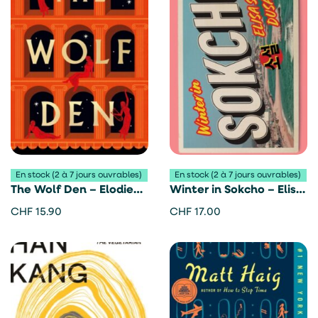
En stock (2 à 7 jours ouvrables)
En stock (2 à 7 jours ouvrables)
The Wolf Den – Elodie
Winter in Sokcho – Elisa
Harper
Shua Dusapin
CHF
15.90
CHF
17.00