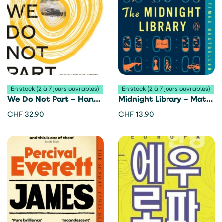
En stock (2 à 7 jours ouvrables)
En stock (2 à 7 jours ouvrables)
We Do Not Part – Han
Midnight Library – Matt
Kang
Haig
CHF
32.90
CHF
13.90