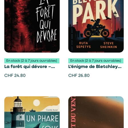
En stock (2 à 7 jours ouvrables)
En stock (2 à 7 jours ouvrables)
La forêt qui dévore –
L’énigme de Bletchley
Florence Hinckel
Park – Ruta Sepetys
CHF
24.80
CHF
26.80