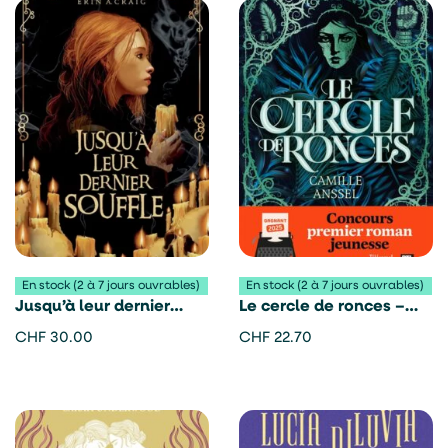
En stock (2 à 7 jours ouvrables)
En stock (2 à 7 jours ouvrables)
Jusqu’à leur dernier
Le cercle de ronces –
souffle – Erin A. Craig
Camille Anssel
CHF
30.00
CHF
22.70