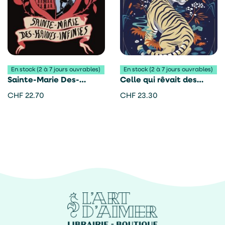
En stock (2 à 7 jours ouvrables)
En stock (2 à 7 jours ouvrables)
Sainte-Marie Des-
Celle qui rêvait des
Haines-Infinies – Louise
tigres – Elodie Chan
CHF
22.70
CHF
23.30
Mey