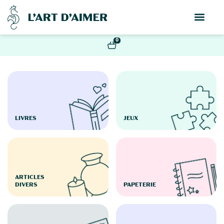
0
LIVRES
JEUX
ARTICLES
DIVERS
PAPETERIE