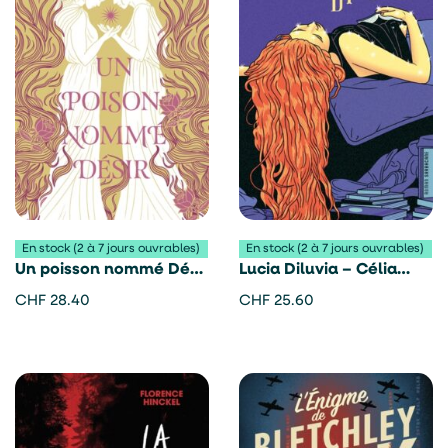
En stock (2 à 7 jours ouvrables)
En stock (2 à 7 jours ouvrables)
Un poisson nommé Désir
Lucia Diluvia – Célia
– Sarah Underwood
Garino
CHF
28.40
CHF
25.60