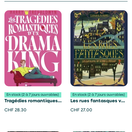
En stock (2 à 7 jours ouvrables)
En stock (2 à 7 jours ouvrables)
Tragédies romantiques
Les rues fantasques vol.
d’un drama king – Harry
1 – Edouard H. Blaes
CHF
28.30
CHF
27.00
Trevaldwyn