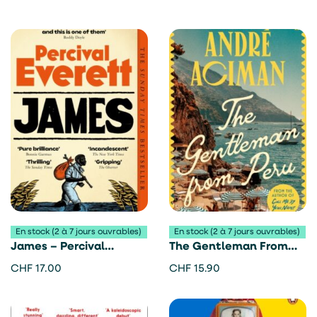
En stock (2 à 7 jours ouvrables)
En stock (2 à 7 jours ouvrables)
James – Percival
The Gentleman From
Everett
Peru – André Aciman
CHF
17.00
CHF
15.90