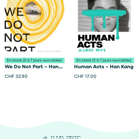
En stock (2 à 7 jours ouvrables)
En stock (2 à 7 jours ouvrables)
We Do Not Part – Han
Human Acts – Han Kang
Kang
CHF
32.90
CHF
17.00