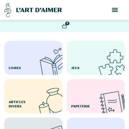
0
LIVRES
JEUX
ARTICLES
DIVERS
PAPETERIE