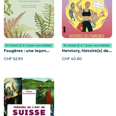
En stock (2 à 7 jours ouvrables)
En stock (2 à 7 jours ouvrables)
Fougères : une leçon
Herstory, histoire(s) des
d’adaptation – Fay-Wei
féminismes – Marie
CHF
52.90
CHF
40.80
Li
Kirschen