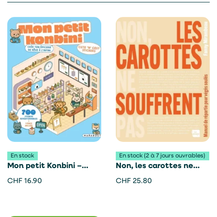
En stock
En stock (2 à 7 jours ouvrables)
Mon petit Konbini –
Non, les carottes ne
Marabout
souffrent pas – Fanny
CHF
16.90
CHF
25.80
Mirambeau