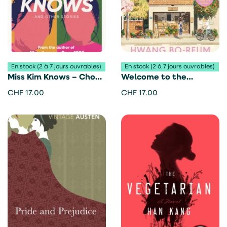
En stock (2 à 7 jours ouvrables)
En stock (2 à 7 jours ouvrables)
Miss Kim Knows – Cho
Welcome to the
Nam-Joo
Hyunam-dong Bookshop
CHF
17.00
CHF
17.00
– Hwang Bo-Reum