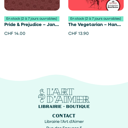
En stock (2 à 7 jours ouvrables)
En stock (2 à 7 jours ouvrables)
Pride & Prejudice – Jane
The Vegetarian – Han
Austen
Kang
CHF
14.00
CHF
13.90
CONTACT
Librairie l'Art d'Aimer