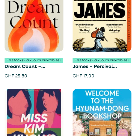
En stock (2 à 7 jours ouvrables)
En stock (2 à 7 jours ouvrables)
Dream Count –
James – Percival
Chimamanda Ngozi
Everett
CHF
25.80
CHF
17.00
Adichie