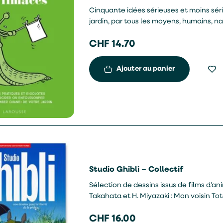
Cinquante idées sérieuses et moins sér
jardin, par tous les moyens, humains, na
traquer pendant leur hibernation, instal
CHF
14.70
barrières naturelles comme des coquille
Ajouter au panier
Studio Ghibli – Collectif
Sélection de dessins issus de films d’an
Takahata et H. Miyazaki : Mon voisin T
Le voyage de Chihiro, entre autres.
CHF
16.00