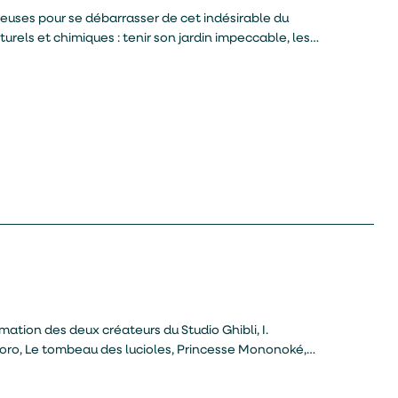
ieuses pour se débarrasser de cet indésirable du
turels et chimiques : tenir son jardin impeccable, les
ler des plantes qu’elles détestent, utiliser des
s d’oeuf, etc.
imation des deux créateurs du Studio Ghibli, I.
otoro, Le tombeau des lucioles, Princesse Mononoké,