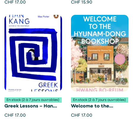
Emezi
Harper
CHF
17.00
CHF
15.90
En stock (2 à 7 jours ouvrables)
En stock (2 à 7 jours ouvrables)
Greek Lessons – Han
Welcome to the
Kang
Hyunam-dong Bookshop
CHF
17.00
CHF
17.00
– Hwang Bo-Reum