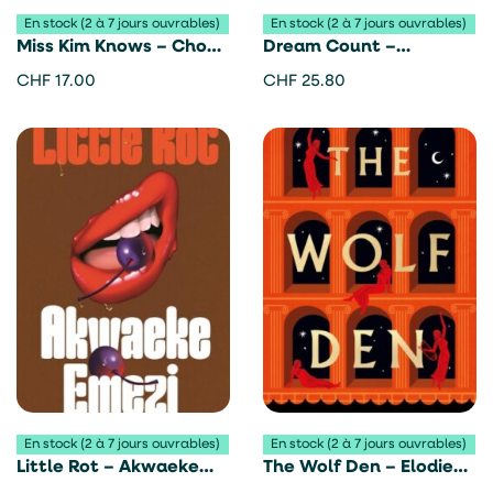
En stock (2 à 7 jours ouvrables)
En stock (2 à 7 jours ouvrables)
Miss Kim Knows – Cho
Dream Count –
Nam-Joo
Chimamanda Ngozi
CHF
17.00
CHF
25.80
Adichie
En stock (2 à 7 jours ouvrables)
En stock (2 à 7 jours ouvrables)
Little Rot – Akwaeke
The Wolf Den – Elodie