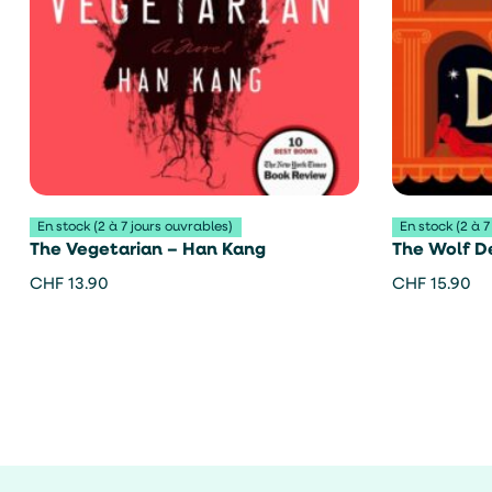
En stock (2 à 7 jours ouvrables)
En stock (2 à 7
The Vegetarian – Han Kang
The Wolf De
CHF
13.90
CHF
15.90