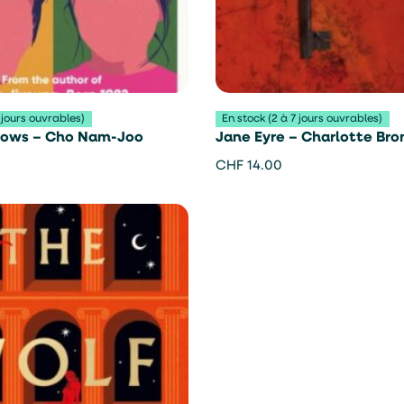
 jours ouvrables)
En stock (2 à 7 jours ouvrables)
nows – Cho Nam-Joo
Jane Eyre – Charlotte Bro
CHF
14.00