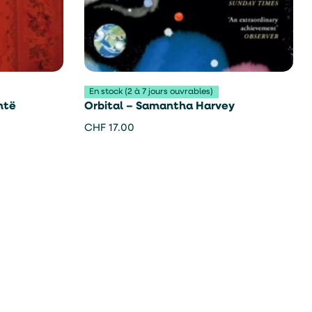
En stock (2 à 7 jours ouvrables)
ntë
Orbital – Samantha Harvey
CHF
17.00