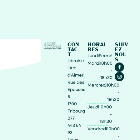
CON
HORAI
SUIV
TAC
RES
EZ-
T
NOU
Lundi
Fermé
S
Librairie
Mardi
10h00
l'Art
-
d'Aimer
18h30
Rue des
Mercredi
10h00
Epouses
-
5
18h30
1700
Jeudi
10h00
Fribourg
-
077
18h30
443 54
Vendredi
10h00
93
-