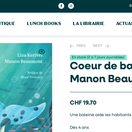
B
TIQUE
LUNCH BOOKS
LA LIBRAIRIE
ACTUA
PREV
NEXT
En stock (2 à 7 jours ouvrables)
Coeur de bal
CHF
CHF
19.70
16.00
Manon Bea
CHF
19.70
Une baleine aide les habitants 
Dès 4 ans