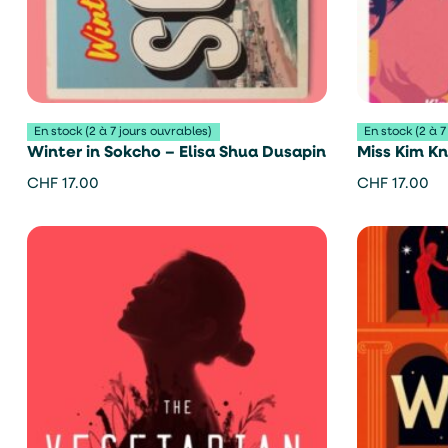
En stock (2 à 7 jours ouvrables)
En stock (2 à 7
Winter in Sokcho – Elisa Shua Dusapin
Miss Kim K
CHF
17.00
CHF
17.00