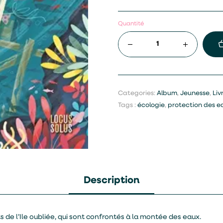
Quantité
Categories:
Album
,
Jeunesse
,
Liv
Tags :
écologie
,
protection des e
Description
s de l’Ile oubliée, qui sont confrontés à la montée des eaux.