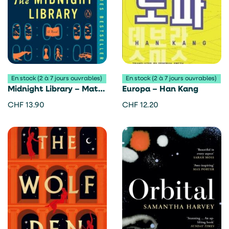
En stock (2 à 7 jours ouvrables)
En stock (2 à 7 jours ouvrables)
Midnight Library – Matt
Europa – Han Kang
Haig
CHF
13.90
CHF
12.20