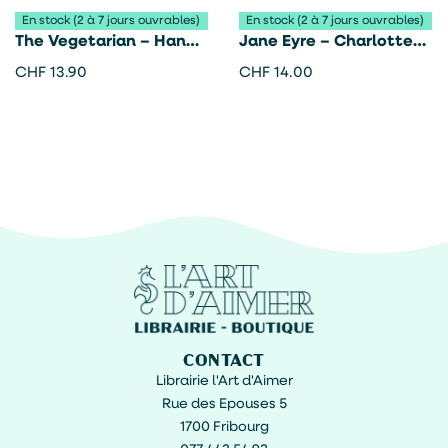
En stock (2 à 7 jours ouvrables)
En stock (2 à 7 jours ouvrables)
The Vegetarian – Han
Jane Eyre – Charlotte
Kang
Brontë
CHF
13.90
CHF
14.00
CONTACT
Librairie l'Art d'Aimer
Rue des Epouses 5
1700 Fribourg