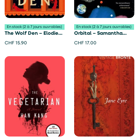
En stock (2 à 7 jours ouvrables)
En stock (2 à 7 jours ouvrables)
The Wolf Den – Elodie
Orbital – Samantha
Harper
Harvey
CHF
15.90
CHF
17.00