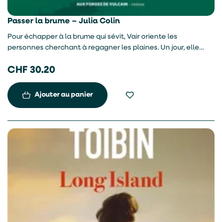
Passer la brume – Julia Colin
Pour échapper à la brume qui sévit, Vair oriente les
personnes cherchant à regagner les plaines. Un jour, elle
aperçoit au loin un feu de camp. Poussée par la curiosité, elle
CHF
30.20
est confrontée au dilemme de la prudence ou de l’aventure.
Ajouter au panier