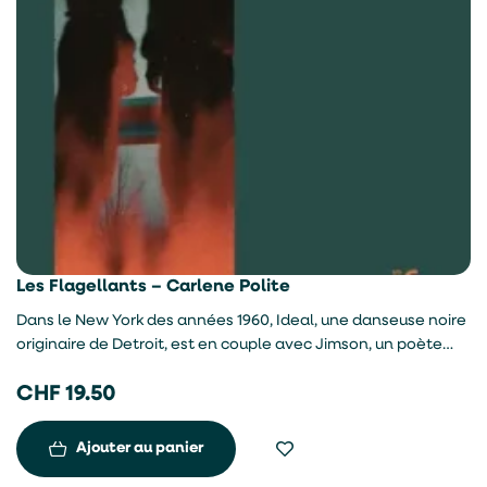
Les Flagellants – Carlene Polite
Dans le New York des années 1960, Ideal, une danseuse noire
originaire de Detroit, est en couple avec Jimson, un poète
dilettante de la classe moyenne. Ils voient leur amour
CHF
19.50
devenir une danse de flagellations, entre jalousie, alcool et
humiliations.
Ajouter au panier