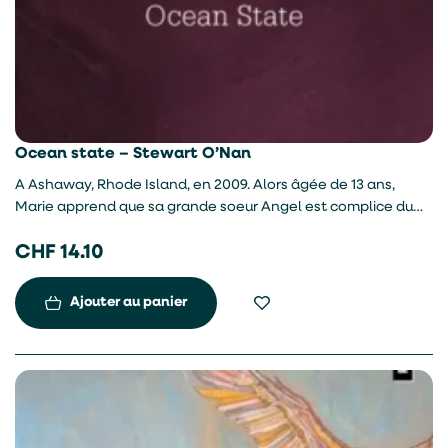
Ocean state – Stewart O’Nan
A Ashaway, Rhode Island, en 2009. Alors âgée de 13 ans,
Marie apprend que sa grande soeur Angel est complice du
meurtre de Beatriz Alves, dite Birdy. Elle décrit la complexité
CHF
14.10
émotionnelle de l’adolescence, les sentiments amoureux, les
secrets, l’ennui et l’obsession pour l’apparence.
Ajouter au panier