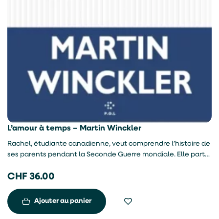
L’amour à temps – Martin Winckler
Rachel, étudiante canadienne, veut comprendre l’histoire de
ses parents pendant la Seconde Guerre mondiale. Elle part
en France, à l’université américaine de Tours, en 1968.
CHF
36.00
Confrontée à la révolte étudiante, elle entame un voyage
dans le temps, plongeant dans les années d’Occupation
pour dénouer les secrets familiaux et rencontre l’amour au
Ajouter au panier
cours de sa quête.