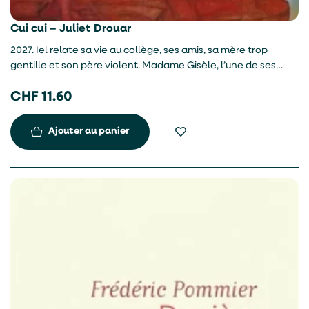
Cui cui – Juliet Drouar
2027. Iel relate sa vie au collège, ses amis, sa mère trop
gentille et son père violent. Madame Gisèle, l’une de ses
professeurs, l’observe et suspecte un lourd secret pesant sur
CHF
11.60
ses épaules. Premier roman.
Ajouter au panier