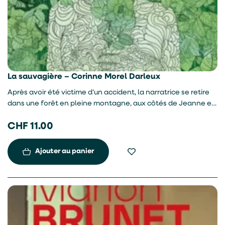
La sauvagière – Corinne Morel Darleux
Après avoir été victime d’un accident, la narratrice se retire
dans une forêt en pleine montagne, aux côtés de Jeanne et
Stella. Elle s’habitue au silence ainsi qu’au rythme de la
CHF
11.00
nature. Premier roman.
Ajouter au panier