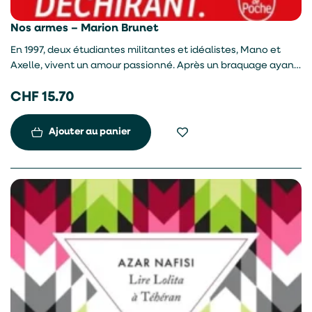
Nos armes – Marion Brunet
En 1997, deux étudiantes militantes et idéalistes, Mano et
Axelle, vivent un amour passionné. Après un braquage ayant
mal tourné, elles sont séparées. Axelle est condamnée à
CHF
15.70
vingt-cinq ans de prison alors que Mano s’échappe et
commence une vie dénuée de sens dans la campagne
française. A sa sortie de prison, Axelle recherche sa
Ajouter au panier
camarade perdue, en quête d’amour et de justice.