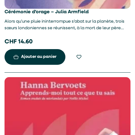
Cérémonie d’orage – Julia Armfield
Alors qu’une pluie ininterrompue s’abat sur la planète, trois
sœurs londoniennes se réunissent, à la mort de leur père
éminent architecte, dans sa spectaculaire maison de verre
CHF
14.60
qu’il a construite sur l’eau. Par leurs récits, la vie chaotique
des filles se révèle et les souvenirs étranges resurgissent.
Elles ignorent cependant tout de la véritable raison de leur
Ajouter au panier
présence.