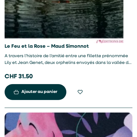
Le Feu et la Rose – Maud Simonnot
A travers l’histoire de l’amitié entre une fillette prénommée
Lily et Jean Genet, deux orphelins envoyés dans la vallée du
Morvan, l’autrice explore le thème des enfants oubliés dans
CHF
31.50
les orphelinats au début du XXe siècle. Parallèlement, elle se
remémore des souvenirs d’enfance dans cette région boisée.
Ajouter au panier