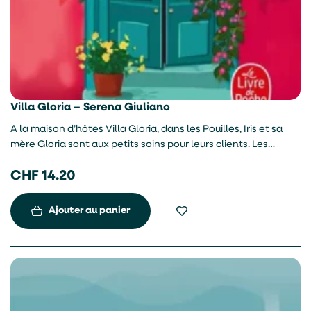
Villa Gloria – Serena Giuliano
A la maison d’hôtes Villa Gloria, dans les Pouilles, Iris et sa
mère Gloria sont aux petits soins pour leurs clients. Les
nouveaux arrivants sont des personnages hauts en couleur :
CHF
14.20
Gregorio, le roi des râleurs, Valentina et sa filleule Bianca, un
duo cabossé, Doria et Edoardo, un couple discret, ou encore
Carla, une grande lectrice qui a fait voeu de silence.
Ajouter au panier