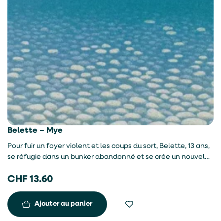
Belette – Mye
Pour fuir un foyer violent et les coups du sort, Belette, 13 ans,
se réfugie dans un bunker abandonné et se crée un nouvel
univers face à la mer. Après sa fugue avec Babine, la
CHF
13.60
bicyclette dont elle a fait sa meilleure amie, elle survit grâce
à l’aide de Bruno, du vieux Léon et d’une femme de passage,
que son histoire et sa personnalité ont attendrie. Premier
Ajouter au panier
roman.