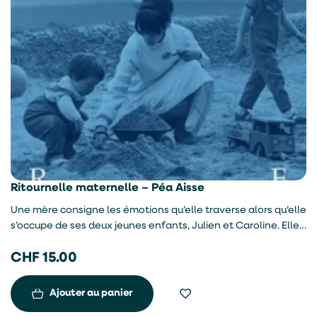
Ritournelle maternelle – Péa Aisse
Une mère consigne les émotions qu’elle traverse alors qu’elle
s’occupe de ses deux jeunes enfants, Julien et Caroline. Elle
détaille la pénibilité de son quotidien et égrène les corvées
CHF
15.00
qui lui incombent du soir au matin, mais aussi les joies et
l’amour qui la transportent. Premier roman.
Ajouter au panier