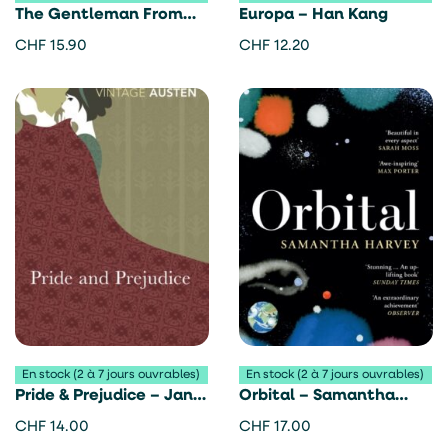
The Gentleman From
Europa – Han Kang
Peru – André Aciman
CHF
15.90
CHF
12.20
En stock (2 à 7 jours ouvrables)
En stock (2 à 7 jours ouvrables)
Pride & Prejudice – Jane
Orbital – Samantha
Austen
Harvey
CHF
14.00
CHF
17.00