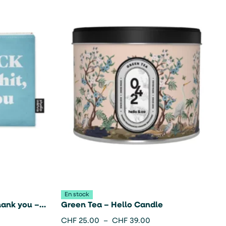
En stock
hank you –
Green Tea – Hello Candle
CHF
25.00
–
CHF
39.00