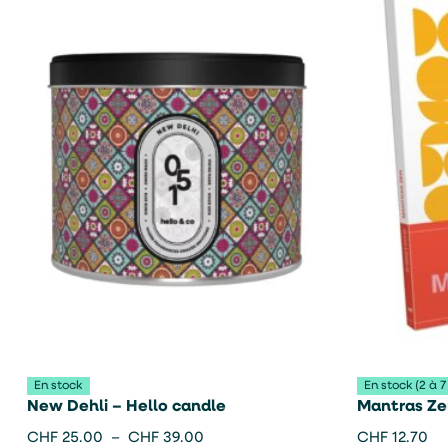
En stock
En stock (2 à 7
New Dehli – Hello candle
Mantras Zen
CHF
25.00
–
CHF
39.00
CHF
12.70