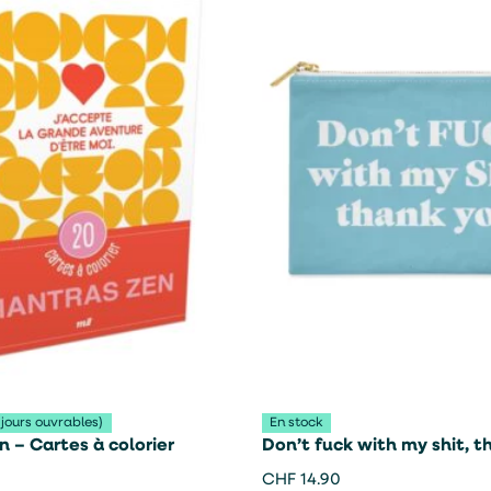
 jours ouvrables)
En stock
 – Cartes à colorier
Don’t fuck with my shit, t
Pochette – Studio Inktvis
CHF
14.90