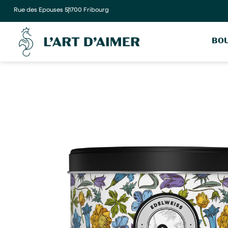
Rue des Epouses 5
1700 Fribourg
BOU