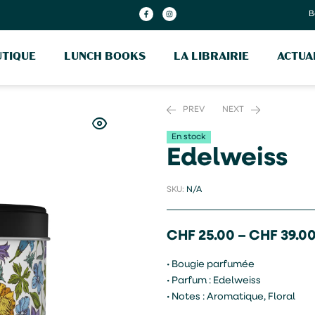
B
TIQUE
LUNCH BOOKS
LA LIBRAIRIE
ACTUA
PREV
NEXT
En stock
Edelweiss
CHF
CHF
–
–
CHF
CHF
25.00
25.00
39.00
39.00
SKU:
N/A
CHF
25.00
–
CHF
39.0
• Bougie parfumée
• Parfum : Edelweiss
• Notes : Aromatique, Floral