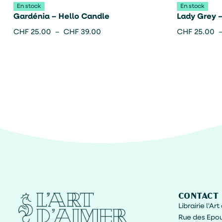
En stock
En stock
Gardénia – Hello Candle
Lady Grey –
CHF
25.00
–
CHF
39.00
CHF
25.00
CONTACT
Librairie l'Ar
Rue des Epou