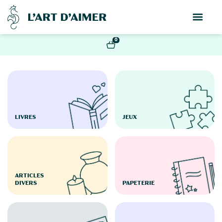
0
LIVRES
JEUX
ARTICLES
DIVERS
PAPETERIE