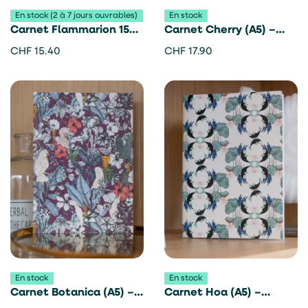
En stock (2 à 7 jours ouvrables)
En stock
Carnet Flammarion 150
Carnet Cherry (A5) –
ans – Les jolies planches
Vent For Change
CHF
15.40
CHF
17.90
En stock
En stock
Carnet Botanica (A5) –
Carnet Hoa (A5) –