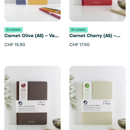
En stock
En stock
Carnet Olive (A5) – Vent
Carnet Cherry (A5) –
For Change
Vent For Change
CHF
15.90
CHF
17.90