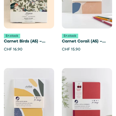
En stock
En stock
Carnet Birds (A5) –
Carnet Corail (A5) –
Lümne
Vent For Change
CHF
16.90
CHF
15.90