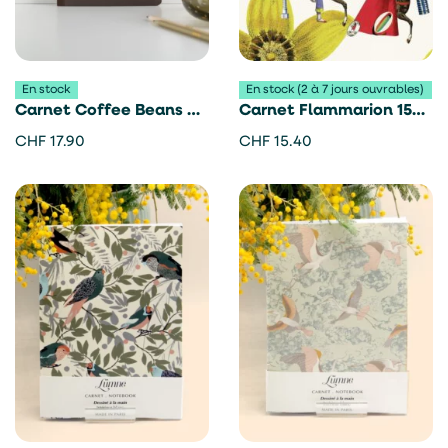
En stock
En stock (2 à 7 jours ouvrables)
Carnet Coffee Beans –
Carnet Flammarion 150
Vent For Change
ans – Les jolies planches
CHF
17.90
CHF
15.40