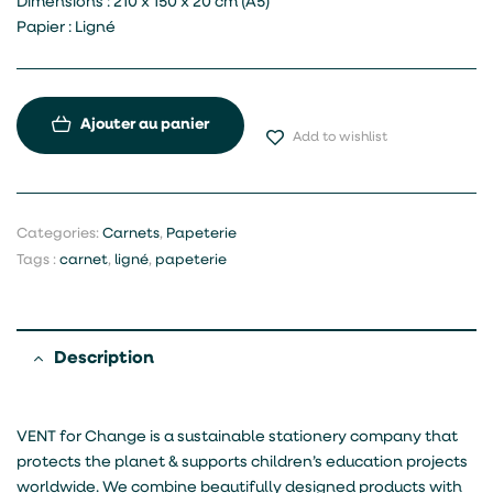
Dimensions : 210 x 150 x 20 cm (A5)
Papier : Ligné
Ajouter au panier
Add to wishlist
Categories:
Carnets
,
Papeterie
Tags :
carnet
,
ligné
,
papeterie
Description
VENT for Change is a sustainable stationery company that
protects the planet & supports children’s education projects
worldwide. We combine beautifully designed products with