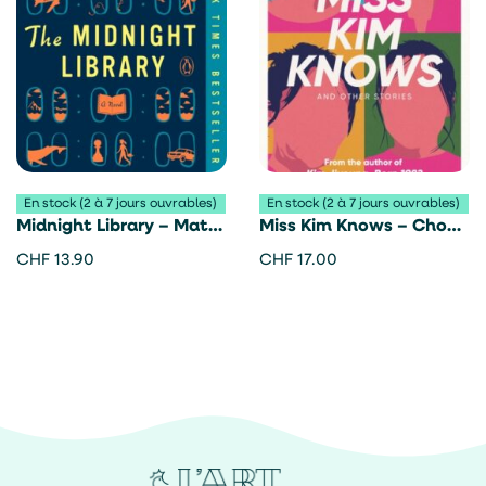
En stock (2 à 7 jours ouvrables)
En stock (2 à 7 jours ouvrables)
Midnight Library – Matt
Miss Kim Knows – Cho
Haig
Nam-Joo
CHF
13.90
CHF
17.00