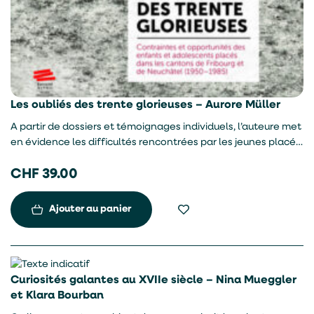
Les oubliés des trente glorieuses – Aurore Müller
A partir de dossiers et témoignages individuels, l’auteure met
en évidence les difficultés rencontrées par les jeunes placés
pour acquérir du capital humain et social dans la Suisse des
CHF
39.00
années 1950 à 1980. En effet, malgré la transition
économique et sociale qui se met en place à l’époque, ces
jeunes restent en marge des progrès de démocratisation des
Ajouter au panier
études, de la culture et de la sociabilité.
Curiosités galantes au XVIIe siècle – Nina Mueggler
et Klara Bourban