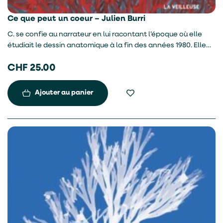
Ce que peut un coeur – Julien Burri
C. se confie au narrateur en lui racontant l’époque où elle
étudiait le dessin anatomique à la fin des années 1980. Elle
évoque un modèle en particulier, le corps d’un jeune homme
CHF
25.00
de 23 ans qui avait été écorché par des médecins-
anatomistes.
Ajouter au panier