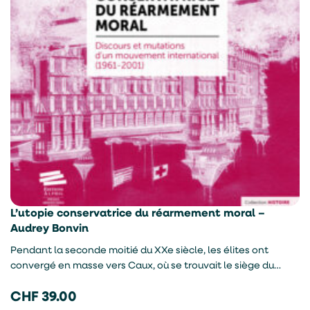
L’utopie conservatrice du réarmement moral –
Audrey Bonvin
Pendant la seconde moitié du XXe siècle, les élites ont
convergé en masse vers Caux, où se trouvait le siège du
mouvement international du Réarmement moral. L’auteure
CHF
39.00
expose l’histoire, l’idéologie anticommuniste et les activités