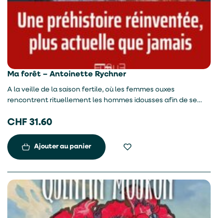
Ma forêt – Antoinette Rychner
A la veille de la saison fertile, où les femmes ouxes
rencontrent rituellement les hommes idousses afin de se
reproduire, Sendjar rumine. Sa soeur prétend au droit
CHF
31.60
d’enfanter à son tour, ce que Sendjar, en tant qu’aînée, lui
refuse. Par ailleurs un soudain désir de changement
poussent certains à remettre en cause le sacrifice humain.
Ajouter au panier