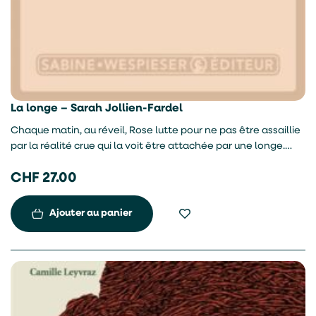
La longe – Sarah Jollien-Fardel
Chaque matin, au réveil, Rose lutte pour ne pas être assaillie
par la réalité crue qui la voit être attachée par une longe.
Trois ans auparavant, elle a sombré dans la folie en
CHF
27.00
apprenant la mort de sa fille Anna, au point de devenir un
danger pour elle et pour les autres. Elle se remémore un à un
les événements marquants de sa vie, jusqu’aux
Ajouter au panier
circonstances de l’accident et celles de sa réclusion.