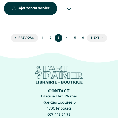
de ce groupe, qui n’était ni un mouvement religieux ni une
organisation politique.
Ajouter au panier
PREVIOUS
1
2
3
4
5
6
NEXT
CONTACT
Librairie l'Art d'Aimer
Rue des Epouses 5
1700 Fribourg
077 443 54 93