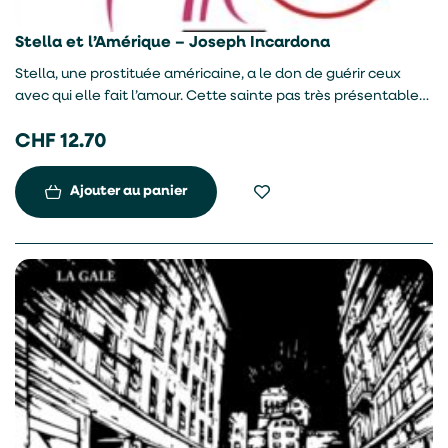
Stella et l’Amérique – Joseph Incardona
Stella, une prostituée américaine, a le don de guérir ceux
avec qui elle fait l’amour. Cette sainte pas très présentable
dérange le Vatican qui dépêche les frères Bronsky, des
CHF
12.70
tueurs à gages, pour la faire disparaître. Mais Stella peut
compter sur ses anges gardiens, un prêtre défroqué ancien
Marine et un journaliste en quête du Pulitzer. Une course-
Ajouter au panier
poursuite s’engage direction Las Vegas.