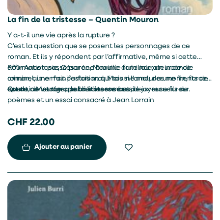
La fin de la tristesse – Quentin Mouron
Y a-t-il une vie après la rupture ?
C’est la question que se posent les personnages de ce
roman. Et ils y répondent par l’affirmative, même si cette
affirmation passe par une brouille familiale, un incendie
Pour Anastasie, Césarée, Maxime ou le narrateur de ce
criminel, une manifestation qui tourne mal, des moments de
roman, aimer fait parfois mal. Mais si l’amour a une fin, force
doute, de vertige, de bruit insensé et de joyeuse fureur.
est de constater que la tristesse aussi.
Quentin Mouron a publié des romans, deux recueils de
poèmes et un essai consacré à Jean Lorrain
CHF
22.00
Ajouter au panier