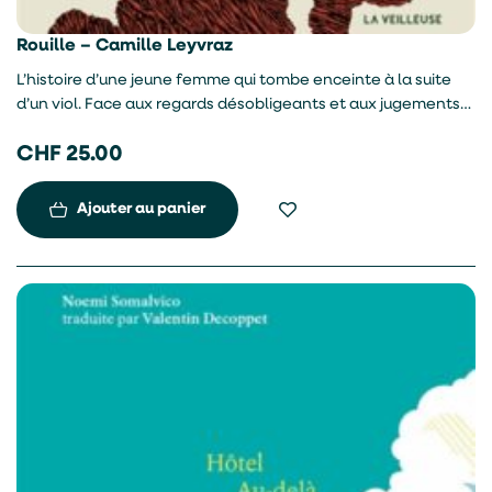
Rouille – Camille Leyvraz
L’histoire d’une jeune femme qui tombe enceinte à la suite
d’un viol. Face aux regards désobligeants et aux jugements
des villageois, elle peut compter sur le soutien de son frère,
CHF
25.00
protecteur et énigmatique.
Ajouter au panier