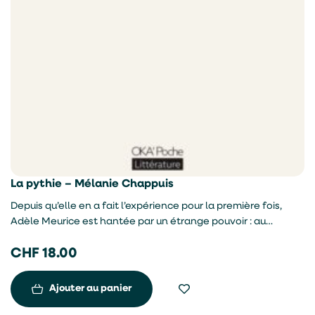
La pythie – Mélanie Chappuis
Depuis qu’elle en a fait l’expérience pour la première fois,
Adèle Meurice est hantée par un étrange pouvoir : au
sommet du plaisir, elle entrevoit la mort de ses amants, et
CHF
18.00
chaque vision finit par devenir réalité. Don ou malédiction ?
La jeune femme est déterminée à comprendre l’origine de ce
phénomène troublant. Elle se lance alors dans une
Ajouter au panier
vertigineuse quête intime, qui la mène de Genève au Chili, à
la recherche d’elle-même.