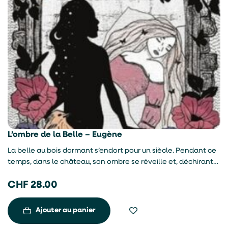
L’ombre de la Belle – Eugène
La belle au bois dormant s’endort pour un siècle. Pendant ce
temps, dans le château, son ombre se réveille et, déchirant
le fil qui la relie à sa propriétaire, part visiter le monde. C’est
CHF
28.00
le début d’un aventure au cours de laquelle elle croise trois
merles philosophes, un savant extraordinaire, un dragon des
glaces et un prince. Partant du conte classique, ce roman
Ajouter au panier
évoque l’identité.