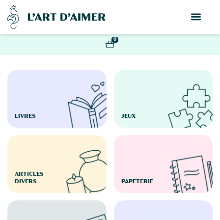
0
LIVRES
JEUX
ARTICLES
DIVERS
PAPETERIE