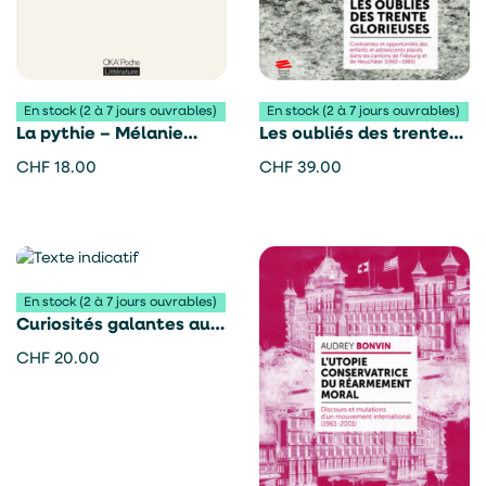
En stock (2 à 7 jours ouvrables)
En stock (2 à 7 jours ouvrables)
La pythie – Mélanie
Les oubliés des trente
Chappuis
glorieuses – Aurore
CHF
18.00
CHF
39.00
Müller
En stock (2 à 7 jours ouvrables)
Curiosités galantes au
XVIIe siècle – Nina
CHF
20.00
Mueggler et Klara
Bourban