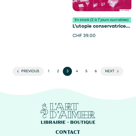
En stock (2 à 7 jours ouvrables)
L’utopie conservatrice
du réarmement moral –
CHF
39.00
Audrey Bonvin
PREVIOUS
1
2
3
4
5
6
NEXT
CONTACT