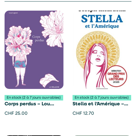
En stock (2 à 7 jours ouvrables)
En stock (2 à 7 jours ouvrables)
Corps perdus – Lou
Stella et l’Amérique –
Lepori
Joseph Incardona
CHF
25.00
CHF
12.70