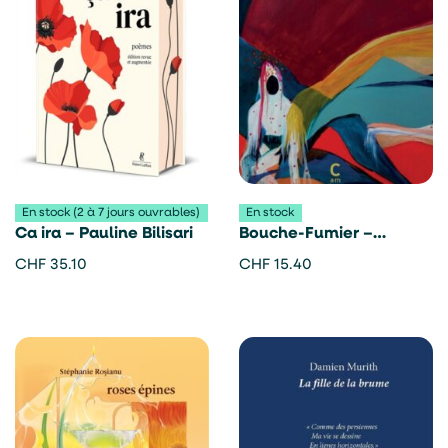
En stock (2 à 7 jours ouvrables)
En stock
Ca ira – Pauline Bilisari
Bouche-Fumier –
Hortense Raynal
CHF
35.10
CHF
15.40