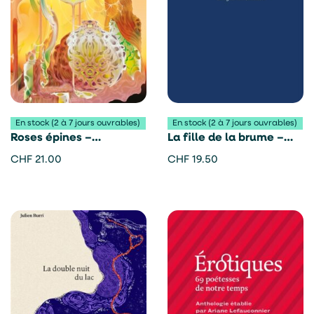
En stock (2 à 7 jours ouvrables)
En stock (2 à 7 jours ouvrables)
Roses épines –
La fille de la brume –
Stéphanie Rosianu
Damien Murith
CHF
21.00
CHF
19.50