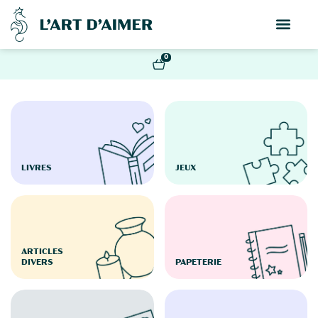
0
LIVRES
JEUX
ARTICLES
DIVERS
PAPETERIE