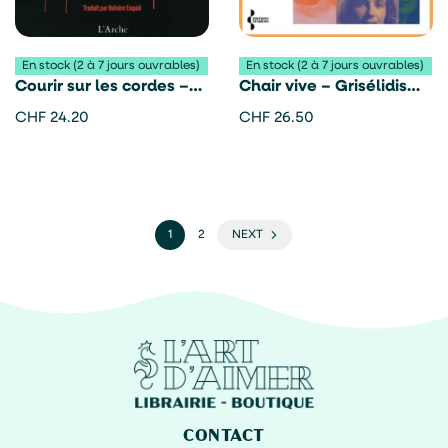
En stock (2 à 7 jours ouvrables)
En stock (2 à 7 jours ouvrables)
Courir sur les cordes –
Chair vive – Grisélidis
Kae Tempest
Réal
CHF
24.20
CHF
26.50
1
2
NEXT
CONTACT