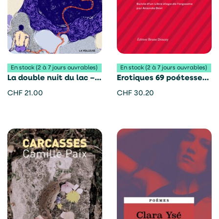
En stock (2 à 7 jours ouvrables)
En stock (2 à 7 jours ouvrables)
La double nuit du lac –
Erotiques 69 poétesses
Julien Burri
de notre temps
CHF
21.00
CHF
30.20