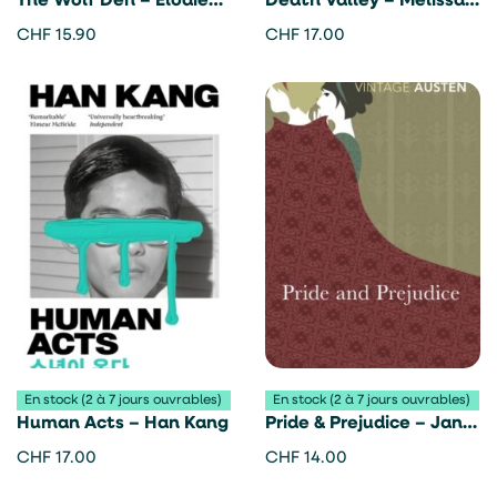
The Wolf Den – Elodie
Death Valley – Melissa
Harper
Broder
CHF
15.90
CHF
17.00
En stock (2 à 7 jours ouvrables)
En stock (2 à 7 jours ouvrables)
Human Acts – Han Kang
Pride & Prejudice – Jane
Austen
CHF
17.00
CHF
14.00