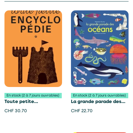
En stock (2 à 7 jours ouvrables)
En stock (2 à 7 jours ouvrables)
Toute petite
La grande parade des
encyclopédie – Aurélien
océans – Natasha
CHF
30.70
CHF
22.70
Farina
Durley