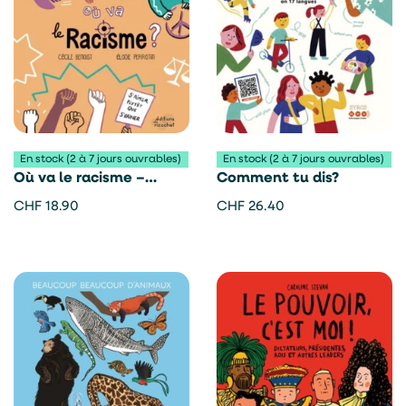
En stock (2 à 7 jours ouvrables)
En stock (2 à 7 jours ouvrables)
Où va le racisme –
Comment tu dis?
Cécile Benoist
CHF
18.90
CHF
26.40