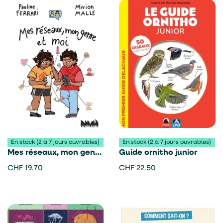
En stock (2 à 7 jours ouvrables)
En stock (2 à 7 jours ouvrables)
Mes réseaux, mon genre
Guide ornitho junior
et moi – Pauline Ferrari
CHF
19.70
CHF
22.50