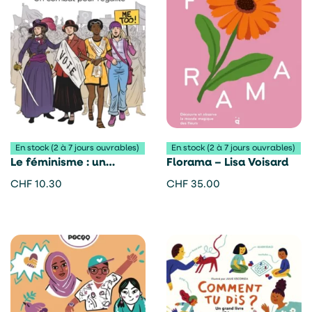
En stock (2 à 7 jours ouvrables)
En stock (2 à 7 jours ouvrables)
Le féminisme : un
Florama – Lisa Voisard
combat pour l’égalité –
CHF
10.30
CHF
35.00
Fabrice Erre et Sylvain
Savoia