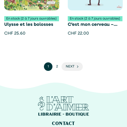
En stock (2 à 7 jours ouvrables)
En stock (2 à 7 jours ouvrables)
Ulysse et les bolosses
C’est mon cerveau –
Elise Gravel
CHF
25.60
CHF
22.00
1
2
NEXT
CONTACT