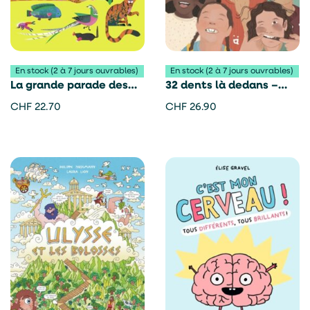
En stock (2 à 7 jours ouvrables)
En stock (2 à 7 jours ouvrables)
La grande parade des
32 dents là dedans –
animaux – Natasha
Yoann Cantin
CHF
22.70
CHF
26.90
Durley