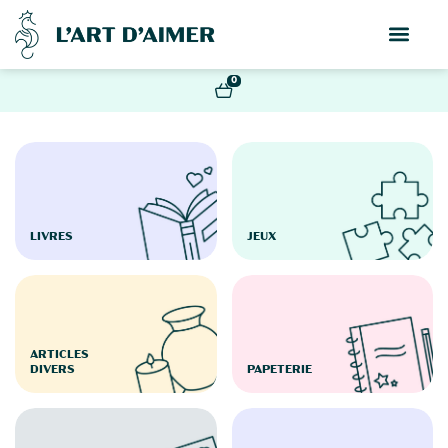
0
LIVRES
JEUX
ARTICLES
DIVERS
PAPETERIE