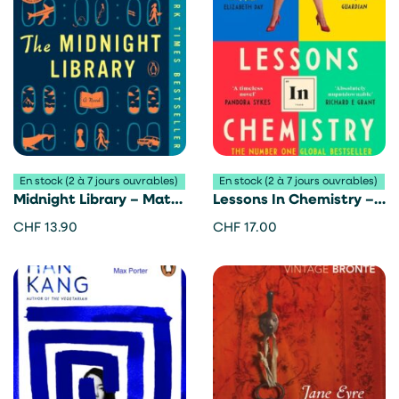
En stock (2 à 7 jours ouvrables)
En stock (2 à 7 jours ouvrables)
Midnight Library – Matt
Lessons In Chemistry –
Haig
Bonnie Garmus
CHF
13.90
CHF
17.00