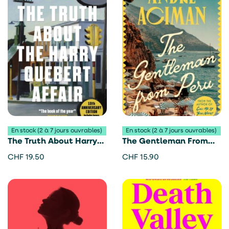
En stock (2 à 7 jours ouvrables)
En stock (2 à 7 jours ouvrables)
The Truth About Harry
The Gentleman From
Quebert Affair – Joel
Peru – André Aciman
CHF
19.50
CHF
15.90
Dicker