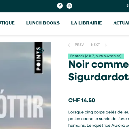
B
TIQUE
LUNCH BOOKS
LA LIBRAIRIE
ACTUA
PREV
NEXT
En stock (2 à 7 jours ouvrables)
Noir comme l
CHF
CHF
12.80
17.90
Sigurdardot
CHF
14.50
Lorsque cinq corps gelés de j
police cache la survie de l’une 
humains. L’enquêtrice Aurora p