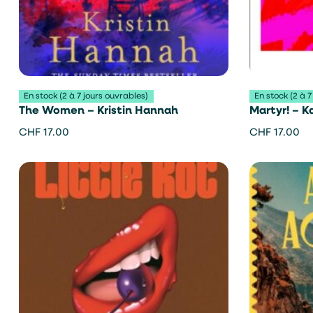
En stock (2 à 7 jours ouvrables)
En stock (2 à 7
The Women – Kristin Hannah
Martyr! – 
CHF
17.00
CHF
17.00