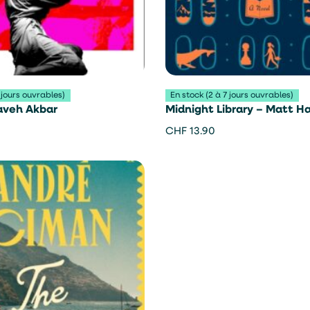
 jours ouvrables)
En stock (2 à 7 jours ouvrables)
Kaveh Akbar
Midnight Library – Matt Ha
CHF
13.90