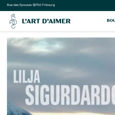
Rue des Epouses 5
1700 Fribourg
BOU