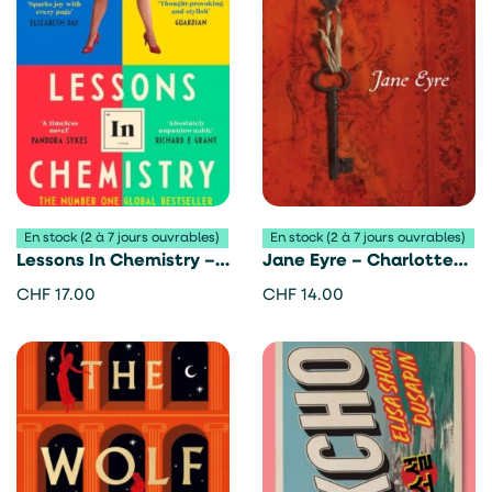
En stock (2 à 7 jours ouvrables)
En stock (2 à 7 jours ouvrables)
Lessons In Chemistry –
Jane Eyre – Charlotte
Bonnie Garmus
Brontë
CHF
17.00
CHF
14.00