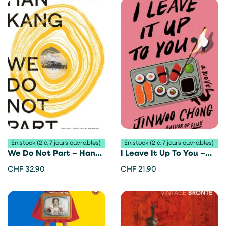
En stock (2 à 7 jours ouvrables)
En stock (2 à 7 jours ouvrables)
We Do Not Part – Han
I Leave It Up To You –
Kang
Chong Jin-woo
CHF
32.90
CHF
21.90