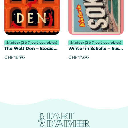
En stock (2 à 7 jours ouvrables)
En stock (2 à 7 jours ouvrables)
The Wolf Den – Elodie
Winter in Sokcho – Elisa
Harper
Shua Dusapin
CHF
15.90
CHF
17.00