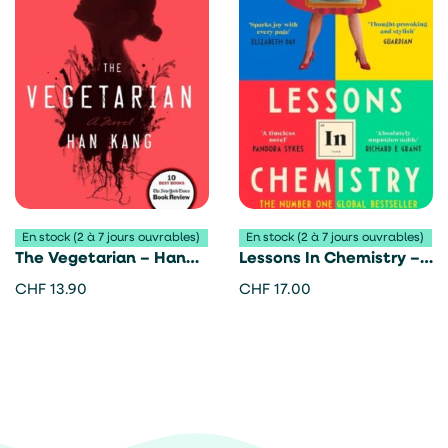
En stock (2 à 7 jours ouvrables)
En stock (2 à 7 jours ouvrables)
The Vegetarian – Han
Lessons In Chemistry –
Kang
Bonnie Garmus
CHF
13.90
CHF
17.00