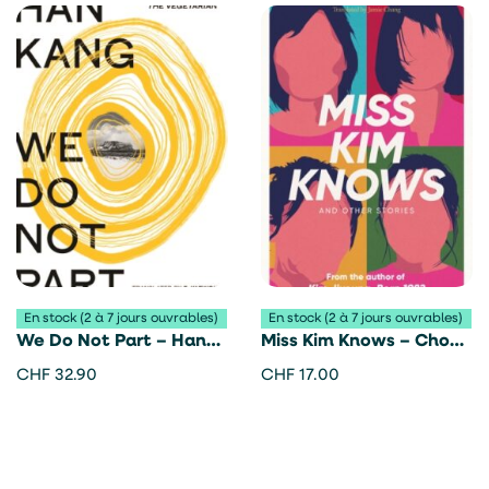
En stock (2 à 7 jours ouvrables)
En stock (2 à 7 jours ouvrables)
We Do Not Part – Han
Miss Kim Knows – Cho
Kang
Nam-Joo
CHF
32.90
CHF
17.00