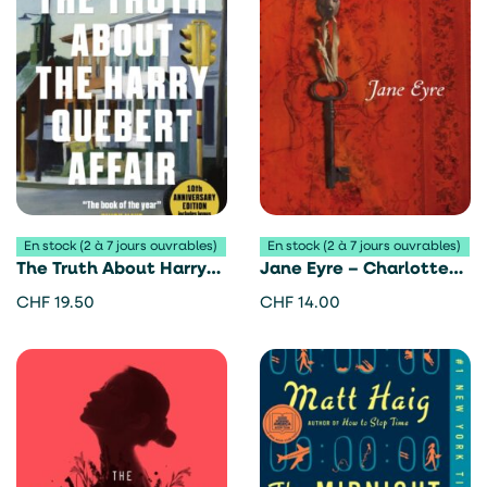
En stock (2 à 7 jours ouvrables)
En stock (2 à 7 jours ouvrables)
The Truth About Harry
Jane Eyre – Charlotte
Quebert Affair – Joel
Brontë
CHF
19.50
CHF
14.00
Dicker