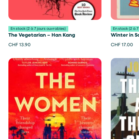
En stock (2 à 7 jours ouvrables)
En stock (2 à 7
The Vegetarian – Han Kang
Winter in S
CHF
13.90
CHF
17.00