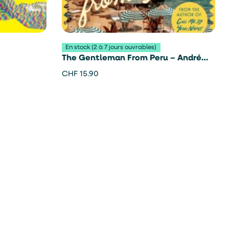
En stock (2 à 7 jours ouvrables)
The Gentleman From Peru – André
Aciman
CHF
15.90