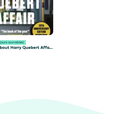
 jours ouvrables)
bout Harry Quebert Affair
er