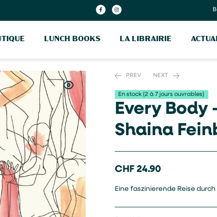
B
TIQUE
LUNCH BOOKS
LA LIBRAIRIE
ACTUA
PREV
NEXT
En stock (2 à 7 jours ouvrables)
Every Body 
CHF
CHF
29.80
35.00
Shaina Fein
CHF
24.90
Eine faszinierende Reise durch