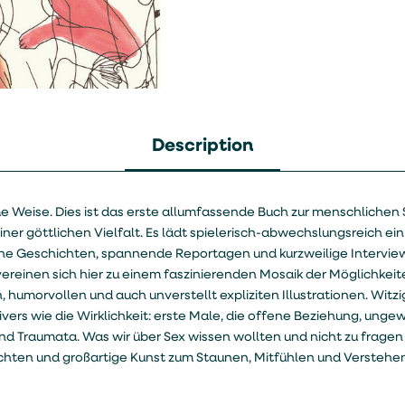
Description
e Weise. Dies ist das erste allumfassende Buch zur menschlichen 
ner göttlichen Vielfalt. Es lädt spielerisch-abwechslungsreich ei
liche Geschichten, spannende Reportagen und kurzweilige Intervie
ereinen sich hier zu einem faszinierenden Mosaik der Möglichkeit
morvollen und auch unverstellt expliziten Illustrationen. Witzig,
vers wie die Wirklichkeit: erste Male, die offene Beziehung, ung
nd Traumata. Was wir über Sex wissen wollten und nicht zu fragen 
chten und großartige Kunst zum Staunen, Mitfühlen und Verstehen