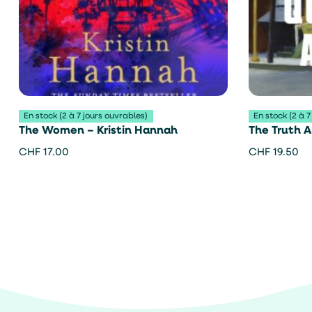
En stock (2 à 7 jours ouvrables)
En stock (2 à 7
The Women – Kristin Hannah
The Truth A
– Joel Dick
CHF
17.00
CHF
19.50