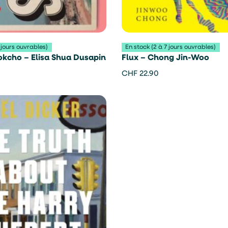
 jours ouvrables)
En stock (2 à 7 jours ouvrables)
okcho – Elisa Shua Dusapin
Flux – Chong Jin-Woo
CHF
22.90