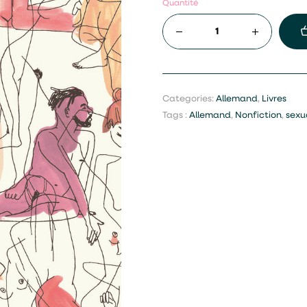
Quantité
Categories:
Allemand
,
Livres
Tags :
Allemand
,
Nonfiction
,
sexu