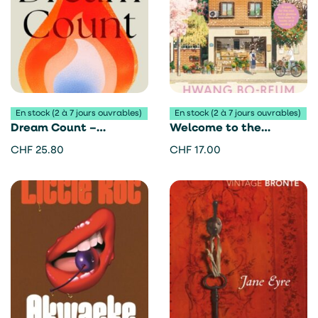
En stock (2 à 7 jours ouvrables)
En stock (2 à 7 jours ouvrables)
Dream Count –
Welcome to the
Chimamanda Ngozi
Hyunam-dong Bookshop
CHF
25.80
CHF
17.00
Adichie
– Hwang Bo-Reum