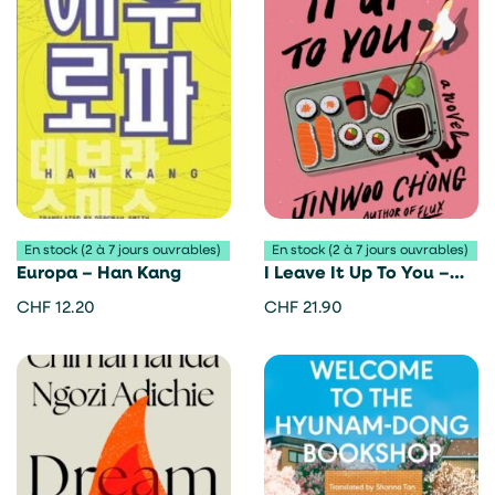
En stock (2 à 7 jours ouvrables)
En stock (2 à 7 jours ouvrables)
Europa – Han Kang
I Leave It Up To You –
Chong Jin-woo
CHF
12.20
CHF
21.90