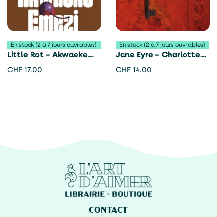
En stock (2 à 7 jours ouvrables)
En stock (2 à 7 jours ouvrables)
Little Rot – Akwaeke
Jane Eyre – Charlotte
Emezi
Brontë
CHF
17.00
CHF
14.00
CONTACT