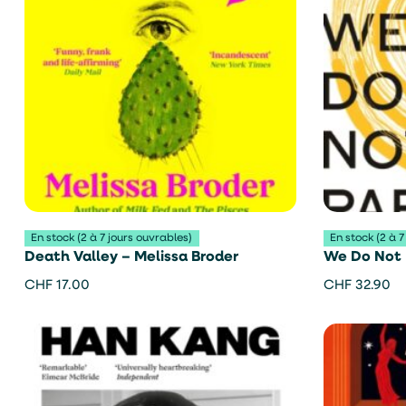
En stock (2 à 7 jours ouvrables)
En stock (2 à 7
Death Valley – Melissa Broder
We Do Not 
CHF
17.00
CHF
32.90