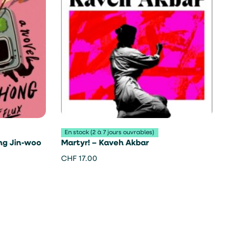
En stock (2 à 7 jours ouvrables)
ong Jin-woo
Martyr! – Kaveh Akbar
CHF
17.00