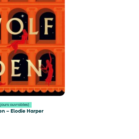
 jours ouvrables)
n – Elodie Harper