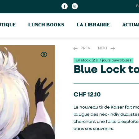
B
TIQUE
LUNCH BOOKS
LA LIBRAIRIE
ACTUA
PREV
NEXT
En stock (2 à 7 jours ouvrables)
Blue Lock t
CHF
CHF
16.90
24.20
CHF
12.10
Le nouveau tir de Kaiser fait 
la Ligue des néo-individualistes.
cherchant une faille à exploite
dans ses souvenirs.