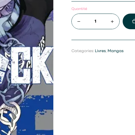
Quantité
Categories:
Livres
,
Mangas