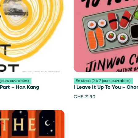
 jours ouvrables)
En stock (2 à 7 jours ouvrables)
Part – Han Kang
I Leave It Up To You – Ch
CHF
21.90