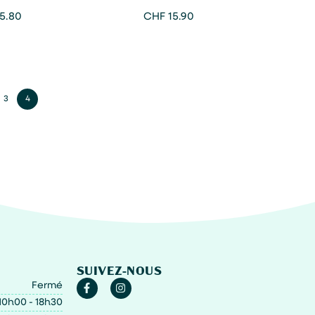
amanda Ngozi Adichie
– André Aciman
5.80
CHF
15.90
3
4
SUIVEZ-NOUS
Fermé
10h00 - 18h30