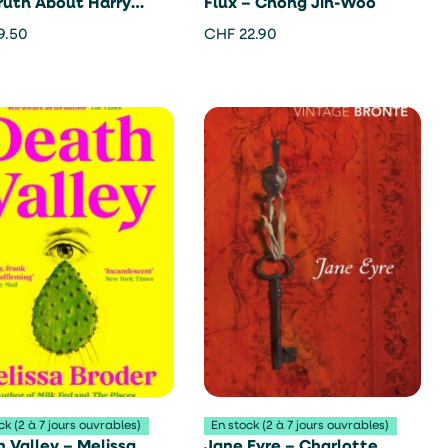
ruth About Harry
Flux – Chong Jin-Woo
rt Affair – Joel
9.50
CHF
22.90
r
ck (2 à 7 jours ouvrables)
En stock (2 à 7 jours ouvrables)
 Valley – Melissa
Jane Eyre – Charlotte