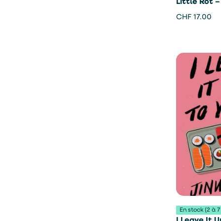
Little Rot
CHF
17.00
En stock (2 à 7
I Leave It 