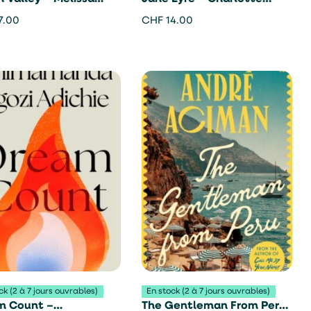
r
Brontë
7.00
CHF
14.00
ck (2 à 7 jours ouvrables)
En stock (2 à 7 jours ouvrables)
m Count –
The Gentleman From Peru