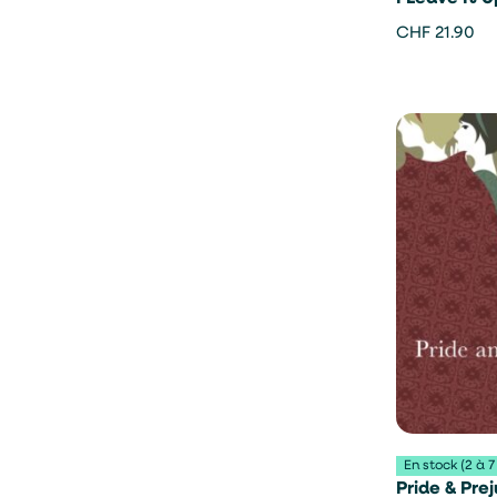
Chong Jin
CHF
21.90
En stock (2 à 7
Pride & Pre