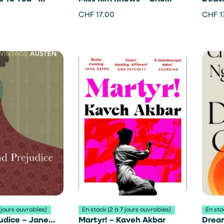
-woo
Nam-Joo
Brode
CHF
17.00
CHF
1
 jours ouvrables)
En stock (2 à 7 jours ouvrables)
En sto
judice – Jane
Martyr! – Kaveh Akbar
Drea