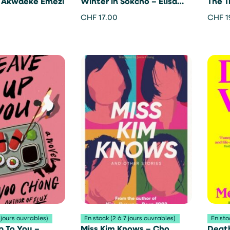
 – Akwaeke Emezi
Winter in Sokcho – Elisa
The T
Shua Dusapin
Quebe
CHF
17.00
CHF
1
Dicke
 jours ouvrables)
En stock (2 à 7 jours ouvrables)
En sto
Up To You –
Miss Kim Knows – Cho
Death