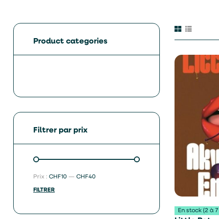
Product categories
Filtrer par prix
Prix :
CHF10
—
CHF40
FILTRER
En stock (2 à 7