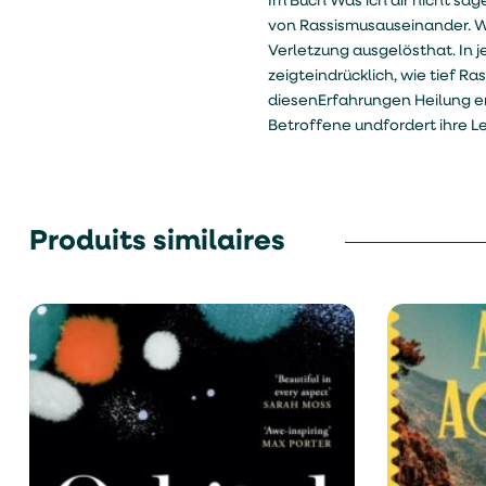
Im Buch Was ich dir nicht sag
von Rassismusauseinander. Wäh
Verletzung ausgelösthat. In 
zeigteindrücklich, wie tief R
diesenErfahrungen Heilung er
Betroffene undfordert ihre Le
Produits similaires