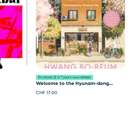
En stock (2 à 7 jours ouvrables)
Welcome to the Hyunam-dong
Bookshop – Hwang Bo-Reum
CHF
17.00