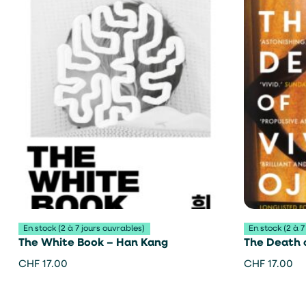
En stock (2 à 7 jours ouvrables)
En stock (2 à 7
The White Book – Han Kang
The Death 
Emezi
CHF
17.00
CHF
17.00