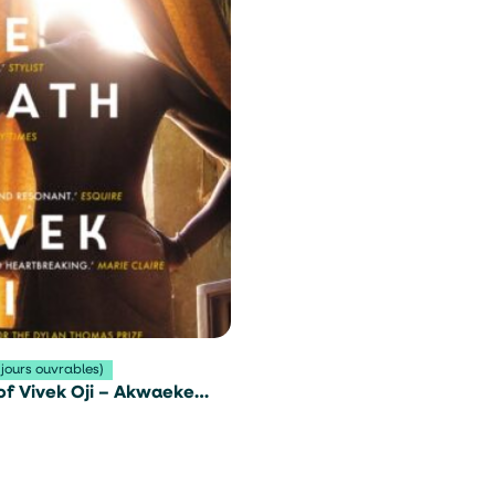
 jours ouvrables)
of Vivek Oji – Akwaeke