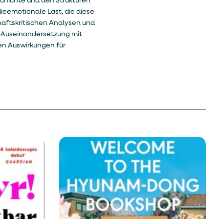
schichte und den Strukturen
ieemotionale Last, die diese
haftskritischen Analysen und
ie Auseinandersetzung mit
en Auswirkungen für