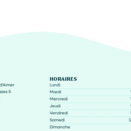
HORAIRES
t d'Aimer
Lundi
ses 5
Mardi
g
Mercredi
Jeudi
Vendredi
Samedi
0
Dimanche