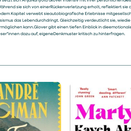
e setzt sich AnjaNunyola Glover intensiv mit ihrer persönlichenGe
rend sie sich von einerRückenverletzung erholt, reflektiert sie d
jedem Kapitel verwebt sieautobiografische Erlebnisse mitgesellsc
assismus das Lebendurchdringt. Gleichzeitig verdeutlicht sie, wied
möglichen kann.Glover gibt einen tiefen Einblick in dieemotional
ser*innen dazu auf, eigeneDenkmuster kritisch zu hinterfragen.