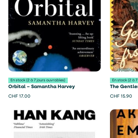
En stock (2 à 7 jours ouvrables)
En stock (2 à 7
Orbital – Samantha Harvey
The Gentle
Aciman
CHF
17.00
CHF
15.90