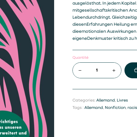
ausgelösthat. In jedem Kapitel
mitgesellschaftskritischen Ana
Lebendurchdringt. Gleichzeitig
diesenErfahrungen Heilung ermö
dieemotionalen Auswirkungen f
eigeneDenkmuster kritisch zu h
Quantité
Categories:
Allemand
,
Livres
Tags :
Allemand
,
Nonfiction
,
raci