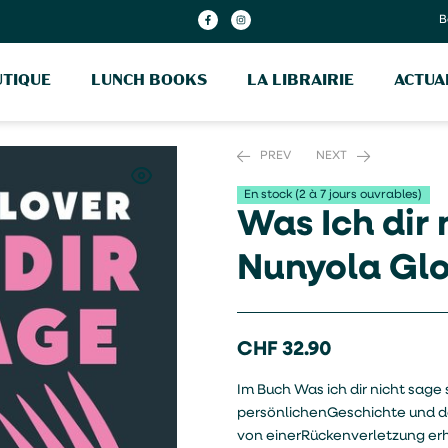
B
TIQUE
LUNCH BOOKS
LA LIBRAIRIE
ACTUA
PREV
NEXT
En stock (2 à 7 jours ouvrables)
Was Ich dir 
CHF
CHF
20.90
30.50
Nunyola Glo
CHF
32.90
Im Buch Was ich dir nicht sage 
persönlichenGeschichte und de
von einerRückenverletzung erhol