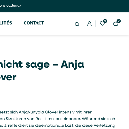
ons cadeaux
0
0
LITÉS
CONTACT
nicht sage – Anja
ver
setzt sich AnjaNunyola Glover intensiv mit ihrer
n Strukturen von Rassismusauseinander. Während sie sich
t, reflektiert sie dieemotionale Last, die diese Verletzung