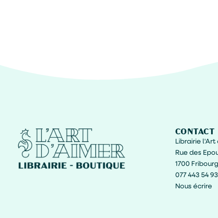
CONTACT
Librairie l'Ar
Rue des Epou
1700 Fribour
077 443 54 93
Nous écrire