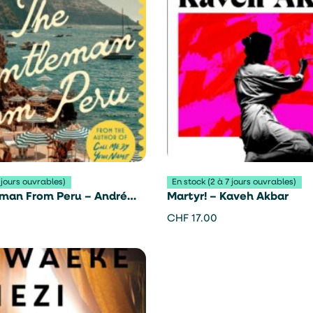
 jours ouvrables)
En stock (2 à 7 jours ouvrables)
man From Peru – André
Martyr! – Kaveh Akbar
CHF
17.00