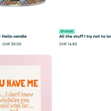
En stock
– Hello candle
All the stuff I try not to l
pochette – Studio Inktvis
–
CHF
39.00
CHF
14.90