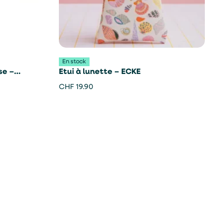
En stock
ose –
Etui à lunette – ECKE
CHF
19.90