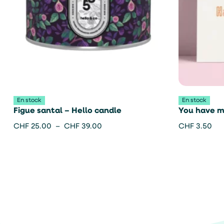
En stock
En stock
Figue santal – Hello candle
You have me
Studio Inkt
CHF
25.00
–
CHF
39.00
CHF
3.50