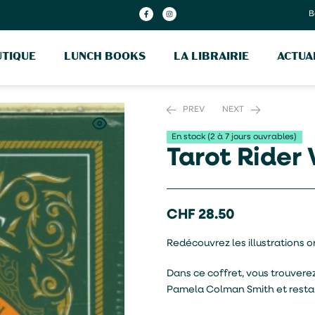
B
TIQUE
LUNCH BOOKS
LA LIBRAIRIE
ACTUA
PREV
NEXT
En stock (2 à 7 jours ouvrables)
Tarot Rider
CHF
CHF
12.70
39.00
CHF
28.50
Redécouvrez les illustrations 
Dans ce coffret, vous trouverez
Pamela Colman Smith et resta