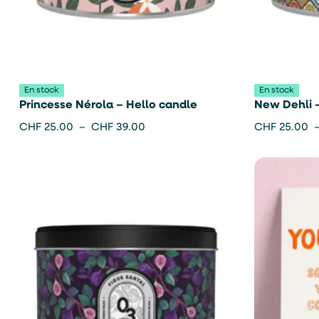
En stock
En stock
Princesse Nérola – Hello candle
New Dehli 
CHF
25.00
–
CHF
39.00
CHF
25.00