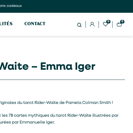
ons cadeaux
0
0
LITÉS
CONTACT
 Waite – Emma Iger
originales du tarot Rider-Waite de Pamela Colman Smith !
 les 78 cartes mythiques du tarot Rider-Waite illustrées par
urées par Emmanuelle Iger.