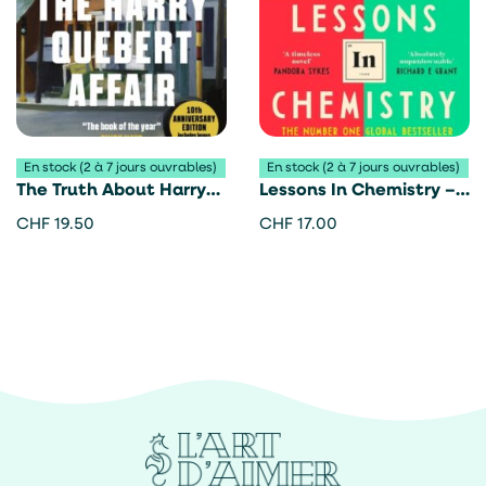
En stock (2 à 7 jours ouvrables)
En stock (2 à 7 jours ouvrables)
The Truth About Harry
Lessons In Chemistry –
Quebert Affair – Joel
Bonnie Garmus
CHF
19.50
CHF
17.00
Dicker