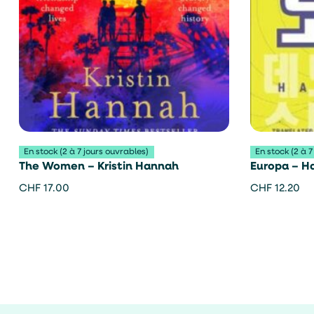
En stock (2 à 7 jours ouvrables)
En stock (2 à 7
The Women – Kristin Hannah
Europa – H
CHF
17.00
CHF
12.20