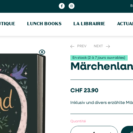
B
TIQUE
LUNCH BOOKS
LA LIBRAIRIE
ACTUA
PREV
NEXT
En stock (2 à 7 jours ouvrables)
Märchenland
CHF
CHF
21.50
35.50
CHF
23.90
Inklusiv und divers erzählte Mä
Quantité