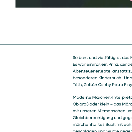
So bunt und vielfältig ist da
Es war einmal ein Prinz, der 
Abenteuer erlebte, anstatt zu
besonderen Kinderbuch . Und 
Tóth, Zoltán Csehy Petra Fin
Moderne Märchen-Interpreta
Ob groß oder klein – das Märc
mit unseren Mitmenschen umgeh
Gleichberechtigung und gegen
märchenhaftes Buch mit echt
geschlagen und wurde gegen 