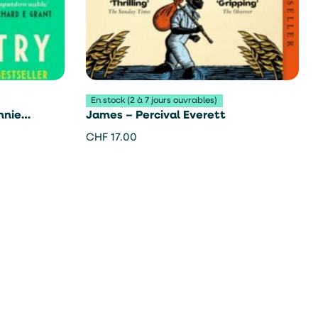
En stock (2 à 7 jours ouvrables)
nnie
James – Percival Everett
CHF
17.00