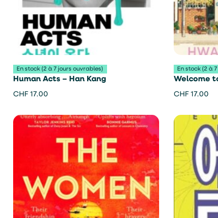
En stock (2 à 7 jours ouvrables)
En stock (2 à 7
Human Acts – Han Kang
Welcome t
Bookshop 
CHF
17.00
CHF
17.00