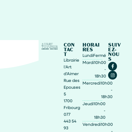
CON
HORAI
SUIV
TAC
RES
EZ-
T
NOU
Lundi
Fermé
S
Librairie
Mardi
10h00
l'Art
-
d'Aimer
18h30
Rue des
Mercredi
10h00
Epouses
-
5
18h30
1700
Jeudi
10h00
Fribourg
-
077
18h30
443 54
Vendredi
10h00
93
-