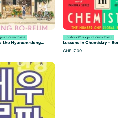
 jours ouvrables)
En stock (2 à 7 jours ouvrables)
o the Hyunam-dong
Lessons In Chemistry – Bo
– Hwang Bo-Reum
Garmus
CHF
17.00