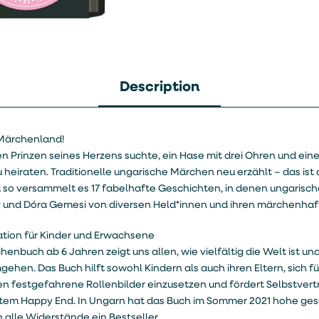
Description
s Märchenland!
den Prinzen seines Herzens suchte, ein Hase mit drei Ohren und eine
 heiraten. Traditionelle ungarische Märchen neu erzählt – das ist 
so versammelt es 17 fabelhafte Geschichten, in denen ungarische
y und Dóra Gemesi von diversen Held*innen und ihren märchenhaft
tion für Kinder und Erwachsene
henbuch ab 6 Jahren zeigt uns allen, wie vielfältig die Welt ist un
en. Das Buch hilft sowohl Kindern als auch ihren Eltern, sich für
 festgefahrene Rollenbilder einzusetzen und fördert Selbstvertr
em Happy End. In Ungarn hat das Buch im Sommer 2021 hohe gese
alle Widerstände ein Bestseller.