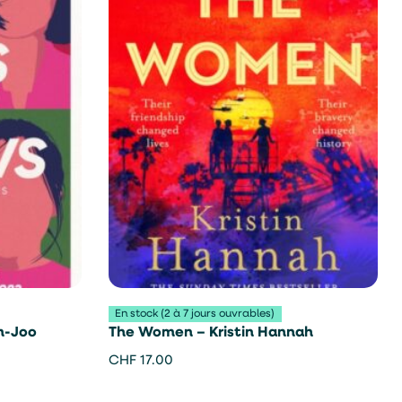
En stock (2 à 7 jours ouvrables)
m-Joo
The Women – Kristin Hannah
CHF
17.00