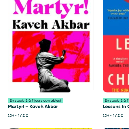
En stock (2 à 7 jours ouvrables)
En stock (2 à 7
Martyr! – Kaveh Akbar
Lessons In 
Garmus
CHF
17.00
CHF
17.00