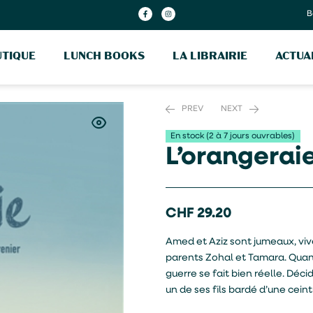
B
TIQUE
LUNCH BOOKS
LA LIBRAIRIE
ACTUA
PREV
NEXT
En stock (2 à 7 jours ouvrables)
L’orangerai
CHF
CHF
35.60
36.50
CHF
29.20
Amed et Aziz sont jumeaux, vive
parents Zohal et Tamara. Quan
guerre se fait bien réelle. Déci
un de ses fils bardé d’une cein