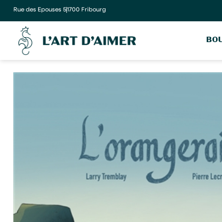
Rue des Epouses 5
1700 Fribourg
BOU