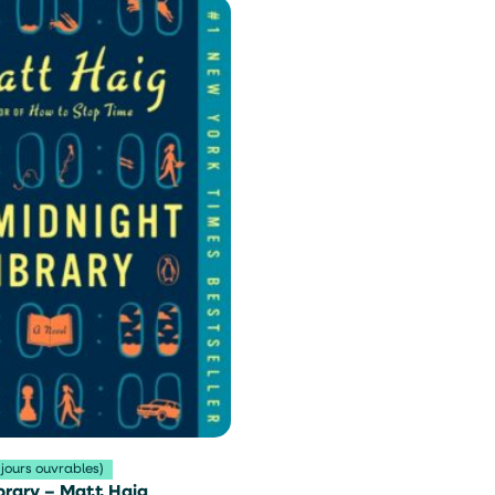
 jours ouvrables)
brary – Matt Haig