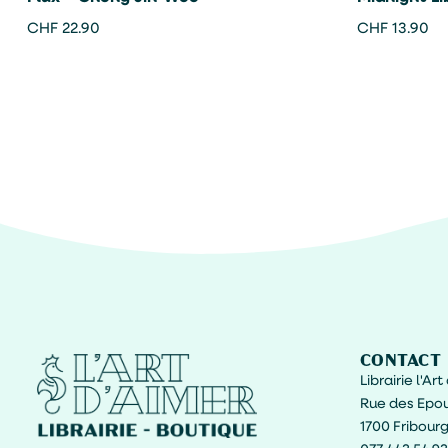
CHF
22.90
CHF
13.90
CONTACT
Librairie l'Ar
Rue des Epou
1700 Fribour