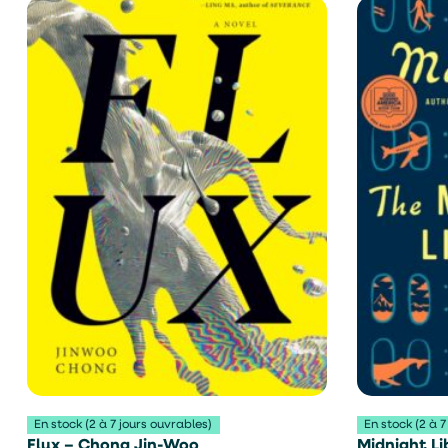
En stock (2 à 7 jours ouvrables)
En stock (2 à 7
Flux – Chong Jin-Woo
Midnight Li