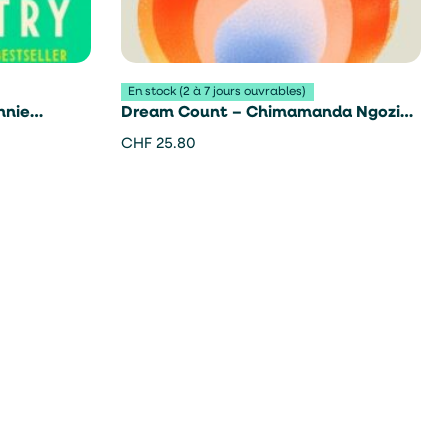
En stock (2 à 7 jours ouvrables)
nnie
Dream Count – Chimamanda Ngozi
Adichie
CHF
25.80