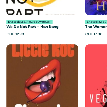
En stock (2 à 7 jours ouvrables)
En stock (2 à 7
We Do Not Part – Han Kang
The Women 
CHF
32.90
CHF
17.00