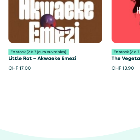
En stock (2 à 7 jours ouvrables)
En stock (2 à 7
Little Rot – Akwaeke Emezi
The Vegeta
CHF
17.00
CHF
13.90