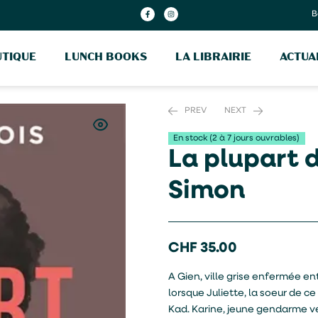
B
TIQUE
LUNCH BOOKS
LA LIBRAIRIE
ACTUA
PREV
NEXT
En stock (2 à 7 jours ouvrables)
La plupart 
CHF
CHF
26.90
18.80
Simon
CHF
35.00
A Gien, ville grise enfermée ent
lorsque Juliette, la soeur de c
Kad. Karine, jeune gendarme ve