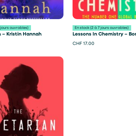
 jours ouvrables)
En stock (2 à 7 jours ouvrables)
– Kristin Hannah
Lessons In Chemistry – Bo
Garmus
CHF
17.00