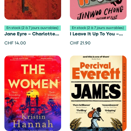
En stock (2 à 7 jours ouvrables)
En stock (2 à 7 jours ouvrables)
Jane Eyre – Charlotte
I Leave It Up To You –
Brontë
Chong Jin-woo
CHF
14.00
CHF
21.90