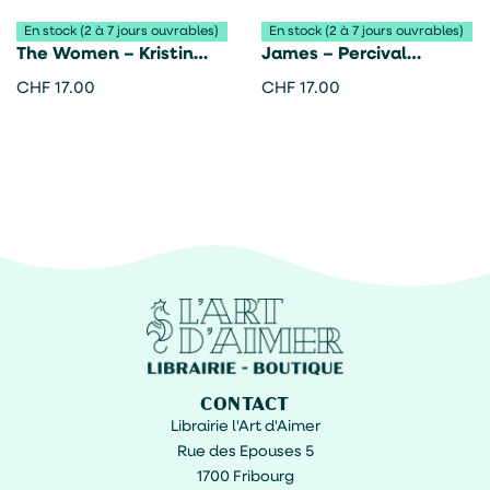
En stock (2 à 7 jours ouvrables)
En stock (2 à 7 jours ouvrables)
The Women – Kristin
James – Percival
Hannah
Everett
CHF
17.00
CHF
17.00
CONTACT
Librairie l'Art d'Aimer
Rue des Epouses 5
1700 Fribourg