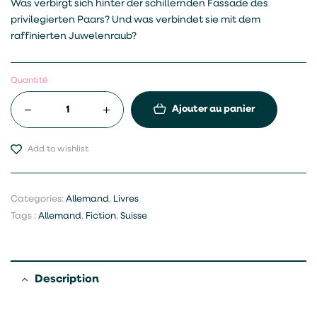
Was verbirgt sich hinter der schillernden Fassade des
privilegierten Paars? Und was verbindet sie mit dem
raffinierten Juwelenraub?
Quantité
Ajouter au panier
Add to wishlist
Categories:
Allemand
,
Livres
Tags :
Allemand
,
Fiction
,
Suisse
Description