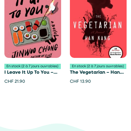
En stock (2 à 7 jours ouvrables)
En stock (2 à 7 jours ouvrables)
I Leave It Up To You –
The Vegetarian – Han
Chong Jin-woo
Kang
CHF
21.90
CHF
13.90