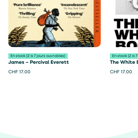
En stock (2 à 7 jours ouvrables)
En stock (2 à 7
James – Percival Everett
The White 
CHF
17.00
CHF
17.00