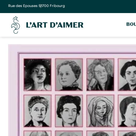
Rue des Epouses 5
1700 Fribourg
BOU