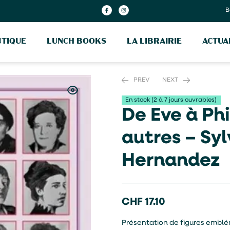
B
TIQUE
LUNCH BOOKS
LA LIBRAIRIE
ACTUA
PREV
NEXT
En stock (2 à 7 jours ouvrables)
De Eve à Ph
CHF
CHF
27.20
34.20
autres – Syl
Hernandez
CHF
17.10
Présentation de figures emblém