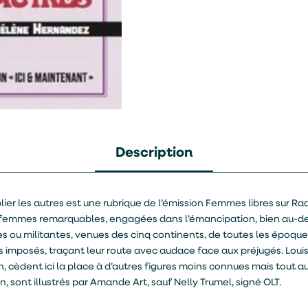
Description
er les autres est une rubrique de l’émission Femmes libres sur Radio 
s femmes remarquables, engagées dans l’émancipation, bien au-de
stes ou militantes, venues des cinq continents, de toutes les époqu
ôles imposés, traçant leur route avec audace face aux préjugés. L
 cèdent ici la place à d’autres figures moins connues mais tout aus
on, sont illustrés par Amande Art, sauf Nelly Trumel, signé OLT.