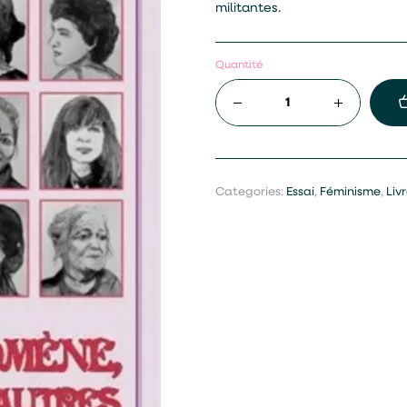
militantes.
Quantité
Categories:
Essai
,
Féminisme
,
Liv