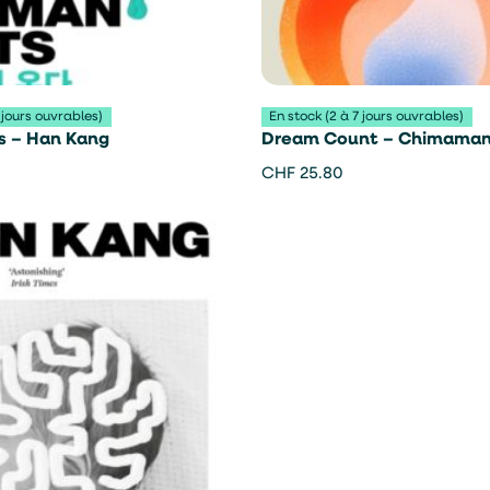
 jours ouvrables)
En stock (2 à 7 jours ouvrables)
 – Han Kang
Dream Count – Chimaman
Adichie
CHF
25.80