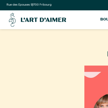
Rue des Epouses 5
1700 Fribourg
BOU