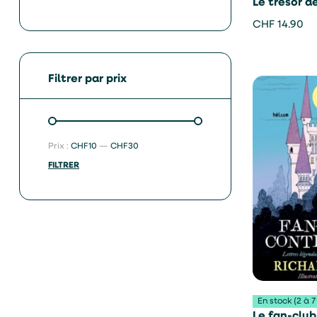
Le trésor d
Dixence – C
CHF
14.90
Bauwens
Filtrer par prix
Prix :
CHF10
—
CHF30
FILTRER
En stock (2 à 7
Le fan-club