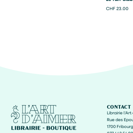
fées – Ric
CHF
23.00
CONTACT
Librairie l'Ar
Rue des Epou
1700 Fribour