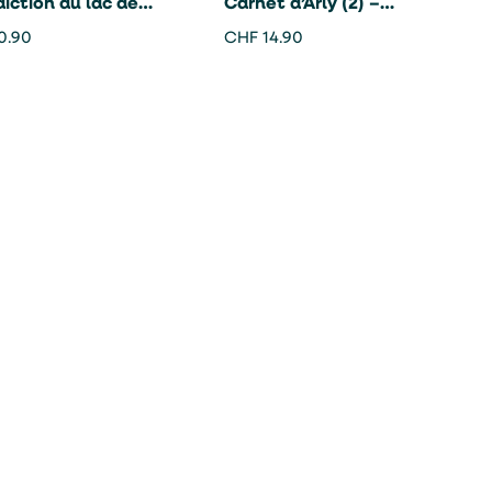
iction au lac de
Carnet d’Arly (2) –
e – Pompéï
Vernier/Hommay
0.90
CHF
14.90