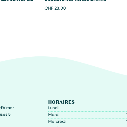
hard Ayoade
Zavatian – Vincent
CHF
23.00
Cuvellier
HORAIRES
t d'Aimer
Lundi
ses 5
Mardi
g
Mercredi