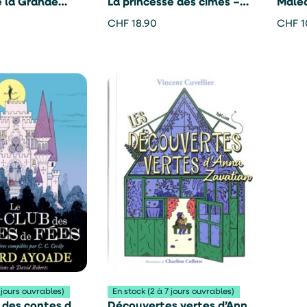
e la Grande
La princesse des cimes –
Maléd
larisse
Olivier May
Bienn
CHF
18.90
CHF
1
 jours ouvrables)
En stock (2 à 7 jours ouvrables)
 des contes de
Découvertes vertes d’Anna