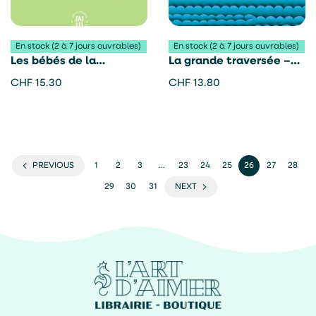
En stock (2 à 7 jours ouvrables)
En stock (2 à 7 jours ouvrables)
Les bébés de la
La grande traversée –
consigne automatique –
Shion Miura
CHF
15.30
CHF
13.80
Ryû Murakami
PREVIOUS
1
2
3
…
23
24
25
26
27
28
29
30
31
NEXT