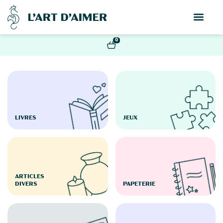
0
LIVRES
JEUX
ARTICLES
DIVERS
PAPETERIE