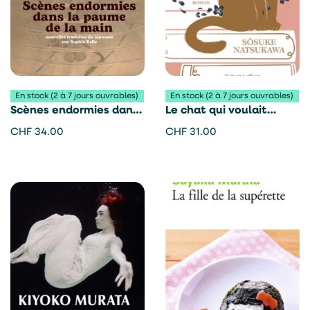
En stock (2 à 7 jours ouvrables)
En stock (2 à 7 jours ouvrables)
Scènes endormies dans
Le chat qui voulait
la paume de la main –
sauver la bibliothèque –
CHF
34.00
CHF
31.00
Yôko Ogawa
Sôsuke Natsukawa