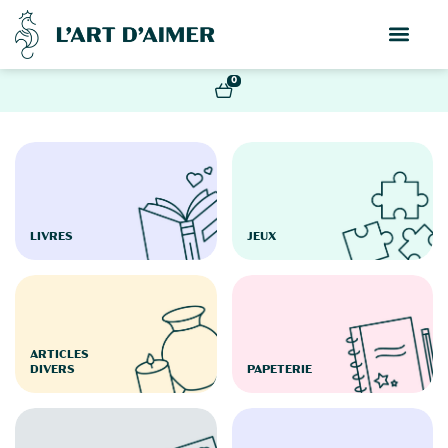
0
LIVRES
JEUX
ARTICLES
DIVERS
PAPETERIE