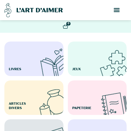
0
LIVRES
JEUX
ARTICLES
DIVERS
PAPETERIE