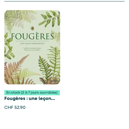
En stock (2 à 7 jours ouvrables)
Fougères : une leçon
d’adaptation – Fay-Wei
CHF
52.90
Li