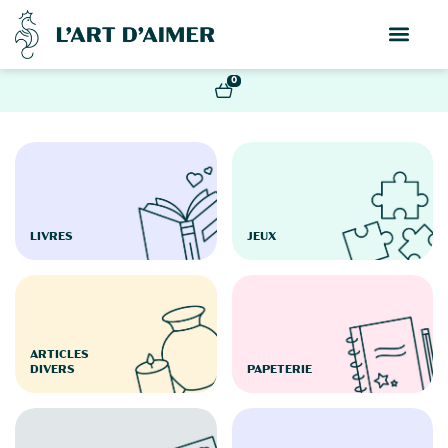
0
LIVRES
JEUX
ARTICLES
DIVERS
PAPETERIE