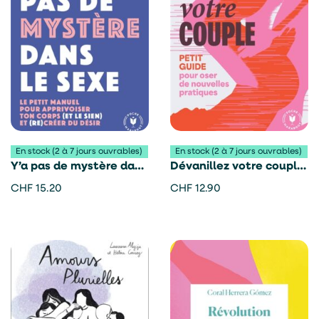
En stock (2 à 7 jours ouvrables)
En stock (2 à 7 jours ouvrables)
Y’a pas de mystère dans
Dévanillez votre couple
le sexe – Charlotte De
– Alexandre Contart
CHF
15.20
CHF
12.90
Buzon et Valentine
Birnbaum