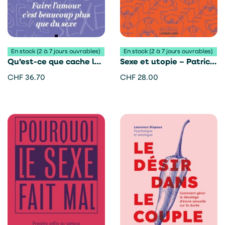
En stock (2 à 7 jours ouvrables)
En stock (2 à 7 jours ouvrables)
Qu’est-ce que cache le
Sexe et utopie – Patrick
sexe ? – Darian Leader
Califa
CHF
36.70
CHF
28.00