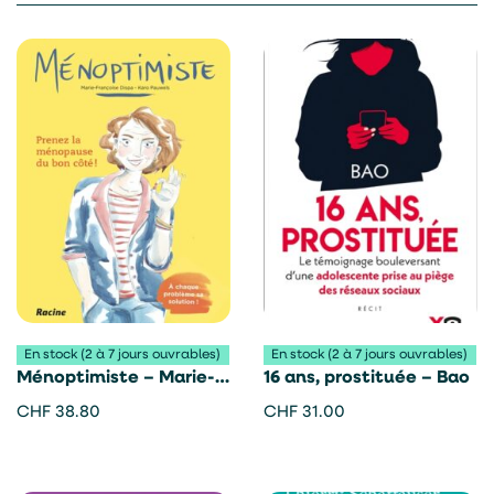
En stock (2 à 7 jours ouvrables)
En stock (2 à 7 jours ouvrables)
Ménoptimiste – Marie-
16 ans, prostituée – Bao
Françoise Dispa, Karo
CHF
38.80
CHF
31.00
Pauwels