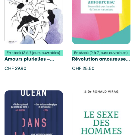
En stock (2 à 7 jours ouvrables)
En stock (2 à 7 jours ouvrables)
Amours plurielles –
Révolution amoureuse –
Laureana Alycja et
Coral Herrera Gómez
CHF
29.90
CHF
25.50
Héléna Coussy