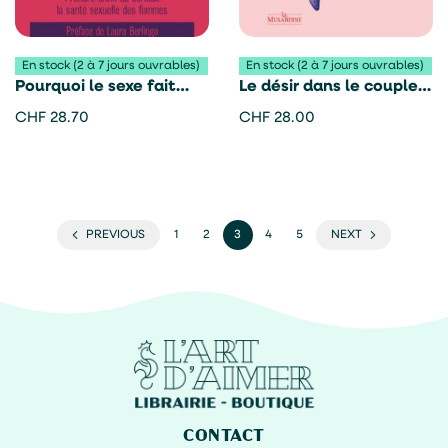
En stock (2 à 7 jours ouvrables)
En stock (2 à 7 jours ouvrables)
Pourquoi le sexe fait
Le désir dans le couple –
mal – Caroline Ernesty
Laurence Dispaux
CHF
28.70
CHF
28.00
et Agathe Moreaux
PREVIOUS
1
2
3
4
5
NEXT
CONTACT